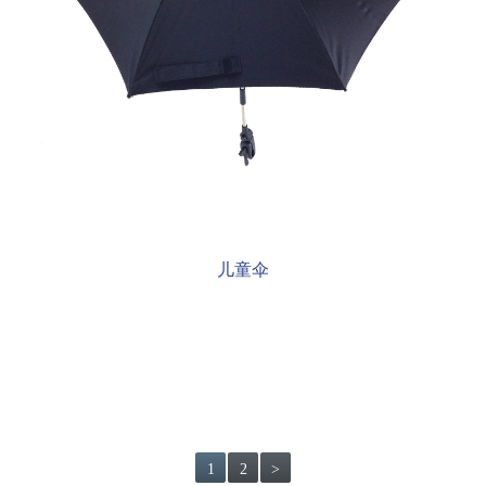
儿童伞
1
2
>